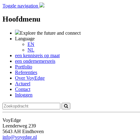
Toggle navigation
Hoofdmenu
Explore the future
and connect
Language
EN
NL
een kennisreis op maat
een ondernemersreis
Portfolio
Referenties
Over VoyEdge
Actueel
Contact
Inloggen
VoyEdge
Leenderweg 239
5643 AH Eindhoven
info@voyedge.nl