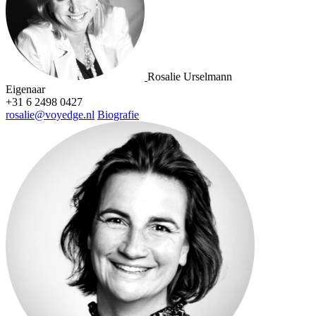
Rosalie Urselmann
Eigenaar
+31 6 2498 0427
rosalie@voyedge.nl
Biografie