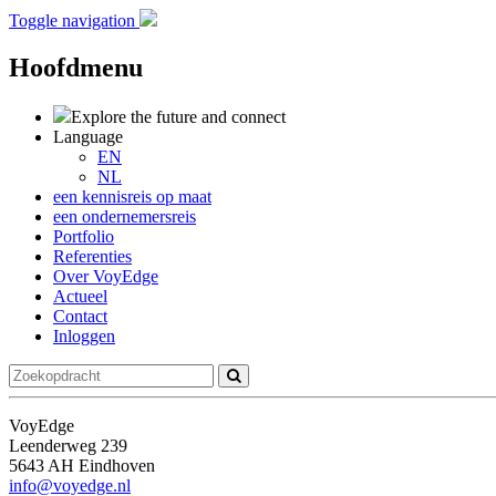
Toggle navigation
Hoofdmenu
Explore the future
and connect
Language
EN
NL
een kennisreis op maat
een ondernemersreis
Portfolio
Referenties
Over VoyEdge
Actueel
Contact
Inloggen
VoyEdge
Leenderweg 239
5643 AH Eindhoven
info@voyedge.nl