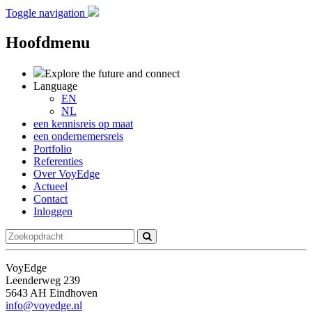
Toggle navigation
Hoofdmenu
Explore the future
and connect
Language
EN
NL
een kennisreis op maat
een ondernemersreis
Portfolio
Referenties
Over VoyEdge
Actueel
Contact
Inloggen
VoyEdge
Leenderweg 239
5643 AH Eindhoven
info@voyedge.nl