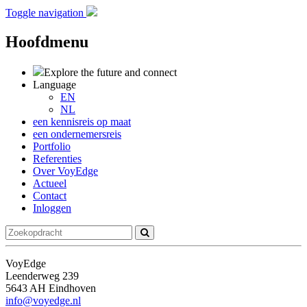
Toggle navigation
Hoofdmenu
Explore the future
and connect
Language
EN
NL
een kennisreis op maat
een ondernemersreis
Portfolio
Referenties
Over VoyEdge
Actueel
Contact
Inloggen
VoyEdge
Leenderweg 239
5643 AH Eindhoven
info@voyedge.nl