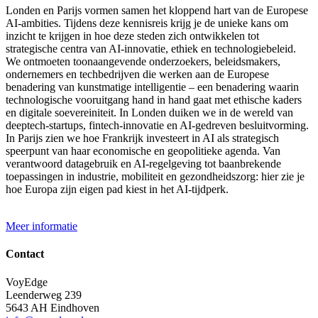
Londen en Parijs vormen samen het kloppend hart van de Europese
AI-ambities. Tijdens deze kennisreis krijg je de unieke kans om
inzicht te krijgen in hoe deze steden zich ontwikkelen tot
strategische centra van AI-innovatie, ethiek en technologiebeleid.
We ontmoeten toonaangevende onderzoekers, beleidsmakers,
ondernemers en techbedrijven die werken aan de Europese
benadering van kunstmatige intelligentie – een benadering waarin
technologische vooruitgang hand in hand gaat met ethische kaders
en digitale soevereiniteit. In Londen duiken we in de wereld van
deeptech-startups, fintech-innovatie en AI-gedreven besluitvorming.
In Parijs zien we hoe Frankrijk investeert in AI als strategisch
speerpunt van haar economische en geopolitieke agenda. Van
verantwoord datagebruik en AI-regelgeving tot baanbrekende
toepassingen in industrie, mobiliteit en gezondheidszorg: hier zie je
hoe Europa zijn eigen pad kiest in het AI-tijdperk.
Meer informatie
Contact
VoyEdge
Leenderweg 239
5643 AH Eindhoven