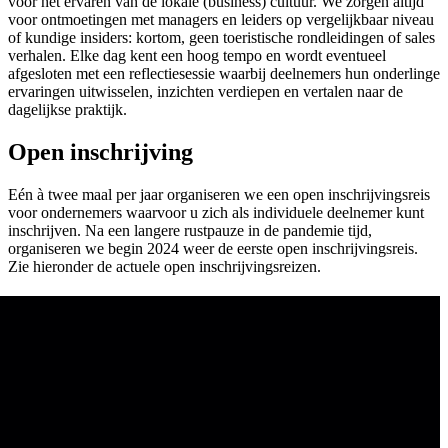
voor het ervaren van de lokale (business) cultuur. We zorgen altijd
voor ontmoetingen met managers en leiders op vergelijkbaar niveau
of kundige insiders: kortom, geen toeristische rondleidingen of sales
verhalen. Elke dag kent een hoog tempo en wordt eventueel
afgesloten met een reflectiesessie waarbij deelnemers hun onderlinge
ervaringen uitwisselen, inzichten verdiepen en vertalen naar de
dagelijkse praktijk.
Open inschrijving
Eén à twee maal per jaar organiseren we een open inschrijvingsreis
voor ondernemers waarvoor u zich als individuele deelnemer kunt
inschrijven. Na een langere rustpauze in de pandemie tijd,
organiseren we begin 2024 weer de eerste open inschrijvingsreis.
Zie hieronder de actuele open inschrijvingsreizen.