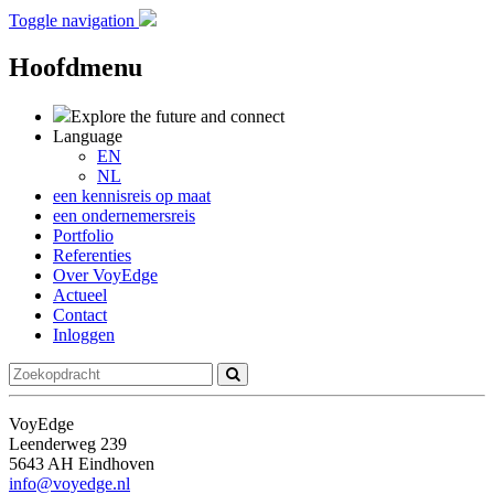
Toggle navigation
Hoofdmenu
Explore the future
and connect
Language
EN
NL
een kennisreis op maat
een ondernemersreis
Portfolio
Referenties
Over VoyEdge
Actueel
Contact
Inloggen
VoyEdge
Leenderweg 239
5643 AH Eindhoven
info@voyedge.nl