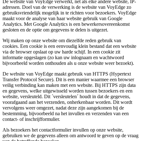
De website van VoyEdge verwerkt, net als elke andere website, IP-
adressen. Doel van de verwerking is de website van VoyEdge zo
gebruiksvriendelijk mogelijk in te richten voor bezoekers. VoyEdge
maakt voor de analyse van haar website gebruik van Google
Analytics. Met Google Analytics is een bewerkersovereenkomst
gesloten en de optie om gegevens te delen is uitgezet.
Wij maken op onze website om diezelfde reden gebruik van
cookies. Een cookie is een eenvoudig klein bestand dat een website
via de browser opslaat op uw harde schijf. In een cookie zit
informatie opgeslagen (zo kan uw inlognaam en wachtwoord
bijvoorbeeld worden onthouden als u onze website weer bezoekt).
De website van VoyEdge maakt gebruik van HTTPS (Hypertext
Transfer Protocol Secure). Dit is een manier waarmee een browser
veilig verbinding kan maken met een website. Bij HTTPS zijn data
en gegevens, welke uitgewisseld worden tussen bezoekers en een
website, versleuteld. Dit ´versleutelen´ houdt in dat de gegevens,
voorafgaand aan het verzenden, onherkenbaar worden. Dit wordt
vervolgens weer omgezet, nadat deze zijn aangekomen bij de
bestemming, bijvoorbeeld na het invullen en verzenden van een
contact- of inschrijfformulier.
Als bezoekers het contactformulier invullen op onze website,
gebruiken we de gegevens alleen om antwoord te geven op de vraag