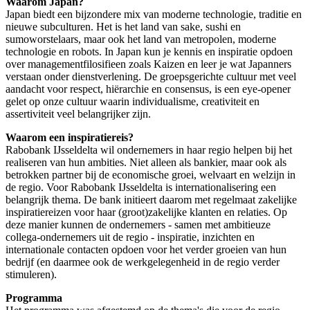
Waarom Japan?
Japan biedt een bijzondere mix van moderne technologie, traditie en
nieuwe subculturen. Het is het land van sake, sushi en
sumoworstelaars, maar ook het land van metropolen, moderne
technologie en robots. In Japan kun je kennis en inspiratie opdoen
over managementfilosifieen zoals Kaizen en leer je wat Japanners
verstaan onder dienstverlening. De groepsgerichte cultuur met veel
aandacht voor respect, hiërarchie en consensus, is een eye-opener
gelet op onze cultuur waarin individualisme, creativiteit en
assertiviteit veel belangrijker zijn.
Waarom een inspiratiereis?
Rabobank IJsseldelta wil ondernemers in haar regio helpen bij het
realiseren van hun ambities. Niet alleen als bankier, maar ook als
betrokken partner bij de economische groei, welvaart en welzijn in
de regio. Voor Rabobank IJsseldelta is internationalisering een
belangrijk thema. De bank initieert daarom met regelmaat zakelijke
inspiratiereizen voor haar (groot)zakelijke klanten en relaties. Op
deze manier kunnen de ondernemers - samen met ambitieuze
collega-ondernemers uit de regio - inspiratie, inzichten en
internationale contacten opdoen voor het verder groeien van hun
bedrijf (en daarmee ook de werkgelegenheid in de regio verder
stimuleren).
Programma