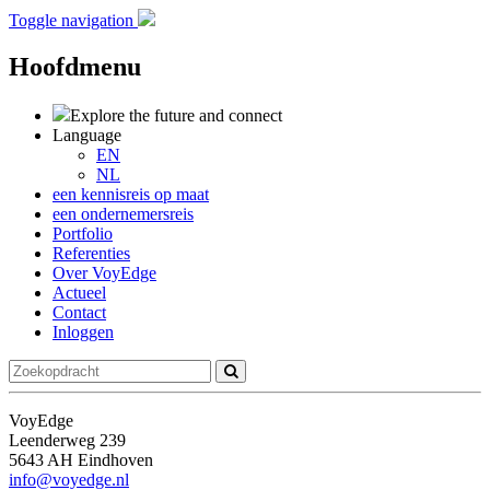
Toggle navigation
Hoofdmenu
Explore the future
and connect
Language
EN
NL
een kennisreis op maat
een ondernemersreis
Portfolio
Referenties
Over VoyEdge
Actueel
Contact
Inloggen
VoyEdge
Leenderweg 239
5643 AH Eindhoven
info@voyedge.nl