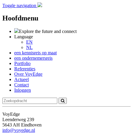
Toggle navigation
Hoofdmenu
Explore the future
and connect
Language
EN
NL
een kennisreis op maat
een ondernemersreis
Portfolio
Referenties
Over VoyEdge
Actueel
Contact
Inloggen
VoyEdge
Leenderweg 239
5643 AH Eindhoven
info@voyedge.nl