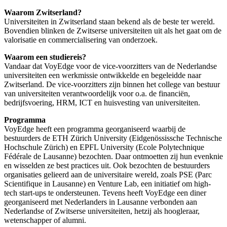
Waarom Zwitserland?
Universiteiten in Zwitserland staan bekend als de beste ter wereld.
Bovendien blinken de Zwitserse universiteiten uit als het gaat om de
valorisatie en commercialisering van onderzoek.
Waarom een studiereis?
Vandaar dat VoyEdge voor de vice-voorzitters van de Nederlandse
universiteiten een werkmissie ontwikkelde en begeleidde naar
Zwitserland. De vice-voorzitters zijn binnen het college van bestuur
van universiteiten verantwoordelijk voor o.a. de financiën,
bedrijfsvoering, HRM, ICT en huisvesting van universiteiten.
Programma
VoyEdge heeft een programma georganiseerd waarbij de
bestuurders de ETH Zürich University (Eidgenössissche Technische
Hochschule Zürich) en EPFL University (Ecole Polytechnique
Fédérale de Lausanne) bezochten. Daar ontmoetten zij hun evenknie
en wisselden ze best practices uit. Ook bezochten de bestuurders
organisaties gelieerd aan de universitaire wereld, zoals PSE (Parc
Scientifique in Lausanne) en Venture Lab, een initiatief om high-
tech start-ups te ondersteunen. Tevens heeft VoyEdge een diner
georganiseerd met Nederlanders in Lausanne verbonden aan
Nederlandse of Zwitserse universiteiten, hetzij als hoogleraar,
wetenschapper of alumni.