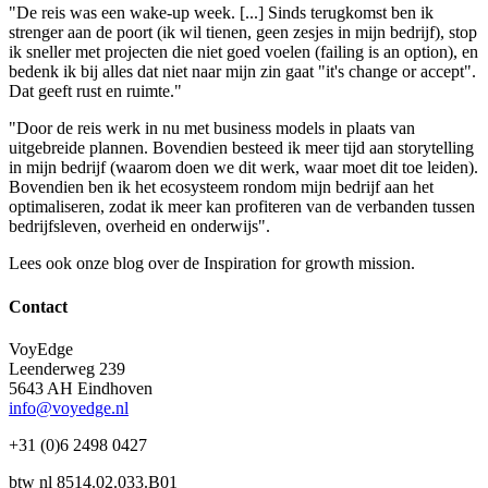
"De reis was een wake-up week. [...] Sinds terugkomst ben ik
strenger aan de poort (ik wil tienen, geen zesjes in mijn bedrijf), stop
ik sneller met projecten die niet goed voelen (failing is an option), en
bedenk ik bij alles dat niet naar mijn zin gaat "it's change or accept".
Dat geeft rust en ruimte."
"Door de reis werk in nu met business models in plaats van
uitgebreide plannen. Bovendien besteed ik meer tijd aan storytelling
in mijn bedrijf (waarom doen we dit werk, waar moet dit toe leiden).
Bovendien ben ik het ecosysteem rondom mijn bedrijf aan het
optimaliseren, zodat ik meer kan profiteren van de verbanden tussen
bedrijfsleven, overheid en onderwijs".
Lees ook onze blog over de Inspiration for growth mission.
Contact
VoyEdge
Leenderweg 239
5643 AH Eindhoven
info@voyedge.nl
+31 (0)6 2498 0427
btw nl 8514.02.033.B01