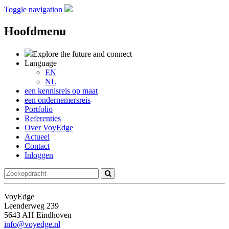
Toggle navigation
Hoofdmenu
Explore the future
and connect
Language
EN
NL
een kennisreis op maat
een ondernemersreis
Portfolio
Referenties
Over VoyEdge
Actueel
Contact
Inloggen
VoyEdge
Leenderweg 239
5643 AH Eindhoven
info@voyedge.nl