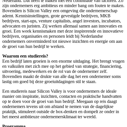
Nederland. Dat heeft te maken met een combinatie van factoren. Zo
zijn ondernemers erg ambitieus en minder bang om fouten te maken.
Bovendien is Silicon Valley een omgeving die ondernemerschap
ademt. Kennisinstellingen, grote gevestigde bedrijven, MKB
bedrijven, start-ups, venture capitalists, angel investors, incubators,
advocaten en juristen. Zij werken allemaal samen aan innovaties en
groei. Een week kennismaken met deze inspirerende en innovatieve
bedrijven, organisaties en personen leidt bij Nederlandse
ondernemers onverminderd tot nieuwe inzichten en energie om aan
de groei van hun bedrijf te werken.
Waarom een studiereis?
Een bedrijf laten groeien is een enorme uitdaging. Het brengt vragen
en valkuilen met zich mee op het gebied van strategie, financiering,
uitvoering, medewerkers en de rol van de ondernemer zelf.
Bovendien maakt de drukte van alle dag het een ondernemer soms
lastig om goed bij deze groeiuitdagingen stil te staan.
Een studiereis naar Silicon Valley is voor ondernemers de ideale
manier om inspiratie, inzichten, contacten en praktische handvatten
op te doen voor de groei van hun bedrijf. Meegaan op reis daagt
ondernemers tevens uit om afstand te nemen van de dagelijkse
praktijk, stimuleert outside de box-denken en dompelt ze onder in
het meest ambitieuze ondernemersklimaat ter wereld.
Programma