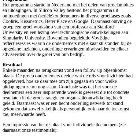
Het programma startte in Nederland met het delen van groeiambities
en uitdagingen. In Silicon Valley bestond het programma uit
ontmoetingen met (seriële) ondernemers in diverse groeifases zoals
Cooliris, Kissmetrics, Beter Place en Google. Daarnaast ontving de
groep een groei workshop van een professor aan Stanford
University en een lezing over technologische ontwikkelingen aan
Singularity University. Bovendien begeleidde VoyEdge
reflectiesessies waarin de ondernemers met elkaar stilstonden bij de
opgedane inzichten, onderlinge ervaringen uitwisselden en elkaar
adviseerden over de groei van hun bedrijf.
Resultaat
Enkele maanden na terugkomst vond een follow-up bijeenkomst
plaats. De groep ondernemers deelde wat de reis voor inzichten had
opgeleverd, hoe ze daar mee om zijn gegaan en voor welke
uitdagingen ze nu nog staan. Conclusie was dat het voor de
deelnemers een zeer inspirerende week is geweest die tot concrete
resultaten in de groeistrategie en organisatieontwikkeling heeft
geleid. Daarnaast was er een hecht onderling netwerk tot stand
gekomen dat zowel zakelijk als persoonlijk, ook naar de toekomst
toe, meerwaarde heeft.
Een impressie van het resultaat voor individuele deelnemers (zie
daarnaast onze testimonials):