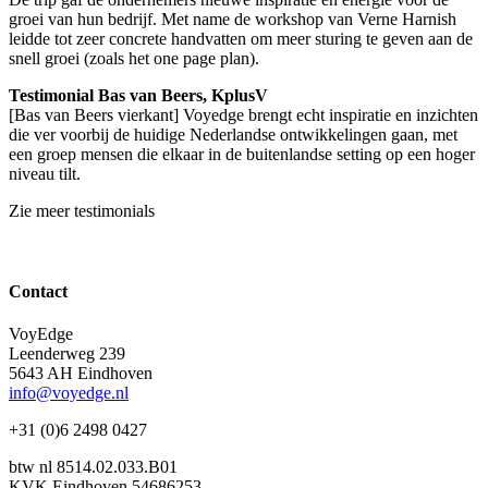
groei van hun bedrijf. Met name de workshop van Verne Harnish
leidde tot zeer concrete handvatten om meer sturing te geven aan de
snell groei (zoals het one page plan).
Testimonial Bas van Beers, KplusV
[Bas van Beers vierkant] Voyedge brengt echt inspiratie en inzichten
die ver voorbij de huidige Nederlandse ontwikkelingen gaan, met
een groep mensen die elkaar in de buitenlandse setting op een hoger
niveau tilt.
Zie meer testimonials
Contact
VoyEdge
Leenderweg 239
5643 AH Eindhoven
info@voyedge.nl
+31 (0)6 2498 0427
btw nl 8514.02.033.B01
KVK Eindhoven 54686253