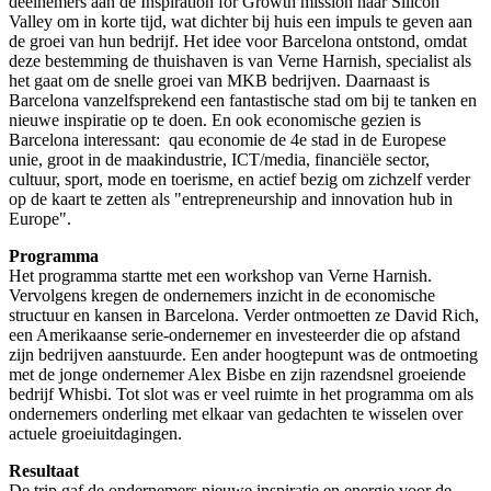
deelnemers aan de Inspiration for Growth mission naar Silicon
Valley om in korte tijd, wat dichter bij huis een impuls te geven aan
de groei van hun bedrijf. Het idee voor Barcelona ontstond, omdat
deze bestemming de thuishaven is van Verne Harnish, specialist als
het gaat om de snelle groei van MKB bedrijven. Daarnaast is
Barcelona vanzelfsprekend een fantastische stad om bij te tanken en
nieuwe inspiratie op te doen. En ook economische gezien is
Barcelona interessant: qau economie de 4e stad in de Europese
unie, groot in de maakindustrie, ICT/media, financiële sector,
cultuur, sport, mode en toerisme, en actief bezig om zichzelf verder
op de kaart te zetten als "entrepreneurship and innovation hub in
Europe".
Programma
Het programma startte met een workshop van Verne Harnish.
Vervolgens kregen de ondernemers inzicht in de economische
structuur en kansen in Barcelona. Verder ontmoetten ze David Rich,
een Amerikaanse serie-ondernemer en investeerder die op afstand
zijn bedrijven aanstuurde. Een ander hoogtepunt was de ontmoeting
met de jonge ondernemer Alex Bisbe en zijn razendsnel groeiende
bedrijf Whisbi. Tot slot was er veel ruimte in het programma om als
ondernemers onderling met elkaar van gedachten te wisselen over
actuele groeiuitdagingen.
Resultaat
De trip gaf de ondernemers nieuwe inspiratie en energie voor de