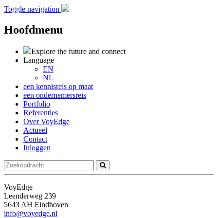
Toggle navigation
Hoofdmenu
Explore the future
and connect
Language
EN
NL
een kennisreis op maat
een ondernemersreis
Portfolio
Referenties
Over VoyEdge
Actueel
Contact
Inloggen
VoyEdge
Leenderweg 239
5643 AH Eindhoven
info@voyedge.nl