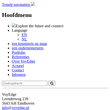
Toggle navigation
Hoofdmenu
Explore the future
and connect
Language
EN
NL
een kennisreis op maat
een ondernemersreis
Portfolio
Referenties
Over VoyEdge
Actueel
Contact
Inloggen
VoyEdge
Leenderweg 239
5643 AH Eindhoven
info@voyedge.nl