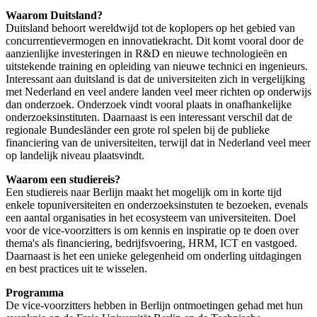
Waarom Duitsland?
Duitsland behoort wereldwijd tot de koplopers op het gebied van
concurrentievermogen en innovatiekracht. Dit komt vooral door de
aanzienlijke investeringen in R&D en nieuwe technologieën en
uitstekende training en opleiding van nieuwe technici en ingenieurs.
Interessant aan duitsland is dat de universiteiten zich in vergelijking
met Nederland en veel andere landen veel meer richten op onderwijs
dan onderzoek. Onderzoek vindt vooral plaats in onafhankelijke
onderzoeksinstituten. Daarnaast is een interessant verschil dat de
regionale Bundesländer een grote rol spelen bij de publieke
financiering van de universiteiten, terwijl dat in Nederland veel meer
op landelijk niveau plaatsvindt.
Waarom een studiereis?
Een studiereis naar Berlijn maakt het mogelijk om in korte tijd
enkele topuniversiteiten en onderzoeksinstuten te bezoeken, evenals
een aantal organisaties in het ecosysteem van universiteiten. Doel
voor de vice-voorzitters is om kennis en inspiratie op te doen over
thema's als financiering, bedrijfsvoering, HRM, ICT en vastgoed.
Daarnaast is het een unieke gelegenheid om onderling uitdagingen
en best practices uit te wisselen.
Programma
De vice-voorzitters hebben in Berlijn ontmoetingen gehad met hun