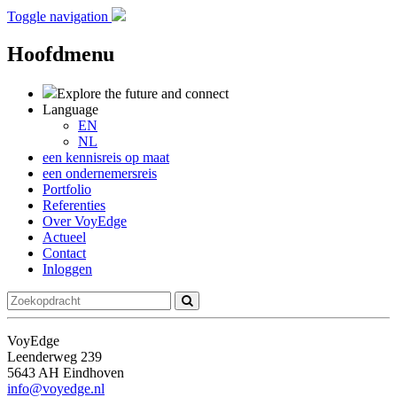
Toggle navigation
Hoofdmenu
Explore the future
and connect
Language
EN
NL
een kennisreis op maat
een ondernemersreis
Portfolio
Referenties
Over VoyEdge
Actueel
Contact
Inloggen
VoyEdge
Leenderweg 239
5643 AH Eindhoven
info@voyedge.nl