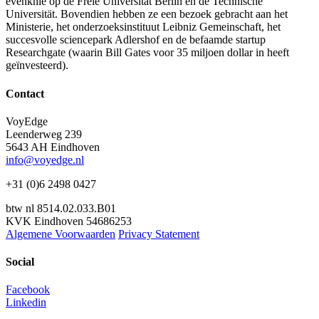
evenknie op de Freie Universität Berlin en de Technische
Universität. Bovendien hebben ze een bezoek gebracht aan het
Ministerie, het onderzoeksinstituut Leibniz Gemeinschaft, het
succesvolle sciencepark Adlershof en de befaamde startup
Researchgate (waarin Bill Gates voor 35 miljoen dollar in heeft
geïnvesteerd).
Contact
VoyEdge
Leenderweg 239
5643 AH Eindhoven
info@voyedge.nl
+31 (0)6 2498 0427
btw nl 8514.02.033.B01
KVK Eindhoven 54686253
Algemene Voorwaarden
Privacy Statement
Social
Facebook
Linkedin