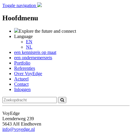
Toggle navigation
Hoofdmenu
Explore the future
and connect
Language
EN
NL
een kennisreis op maat
een ondernemersreis
Portfolio
Referenties
Over VoyEdge
Actueel
Contact
Inloggen
VoyEdge
Leenderweg 239
5643 AH Eindhoven
info@voyedge.nl