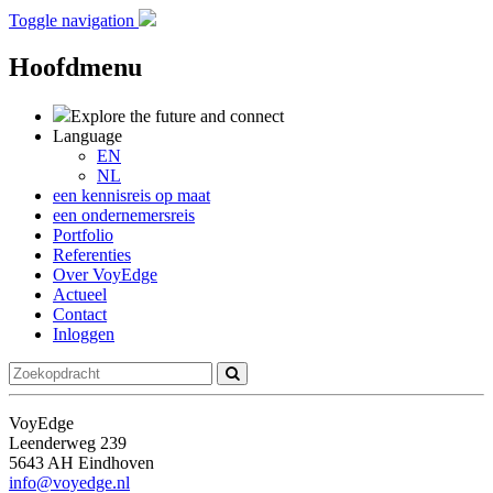
Toggle navigation
Hoofdmenu
Explore the future
and connect
Language
EN
NL
een kennisreis op maat
een ondernemersreis
Portfolio
Referenties
Over VoyEdge
Actueel
Contact
Inloggen
VoyEdge
Leenderweg 239
5643 AH Eindhoven
info@voyedge.nl