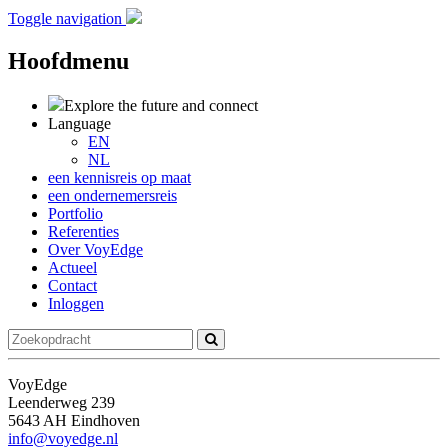
Toggle navigation
Hoofdmenu
Explore the future
and connect
Language
EN
NL
een kennisreis op maat
een ondernemersreis
Portfolio
Referenties
Over VoyEdge
Actueel
Contact
Inloggen
VoyEdge
Leenderweg 239
5643 AH Eindhoven
info@voyedge.nl