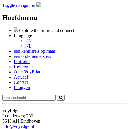
Toggle navigation
Hoofdmenu
Explore the future
and connect
Language
EN
NL
een kennisreis op maat
een ondernemersreis
Portfolio
Referenties
Over VoyEdge
Actueel
Contact
Inloggen
VoyEdge
Leenderweg 239
5643 AH Eindhoven
info@voyedge.nl