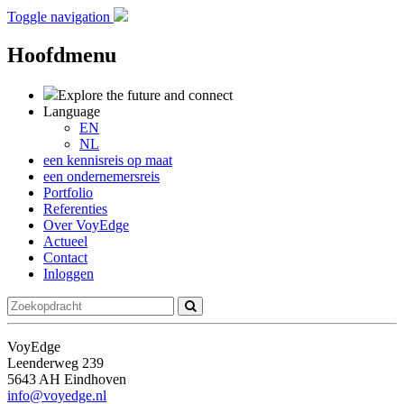
Toggle navigation
Hoofdmenu
Explore the future
and connect
Language
EN
NL
een kennisreis op maat
een ondernemersreis
Portfolio
Referenties
Over VoyEdge
Actueel
Contact
Inloggen
VoyEdge
Leenderweg 239
5643 AH Eindhoven
info@voyedge.nl