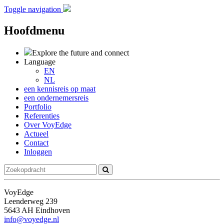
Toggle navigation
Hoofdmenu
Explore the future
and connect
Language
EN
NL
een kennisreis op maat
een ondernemersreis
Portfolio
Referenties
Over VoyEdge
Actueel
Contact
Inloggen
VoyEdge
Leenderweg 239
5643 AH Eindhoven
info@voyedge.nl