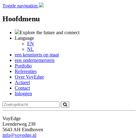
Toggle navigation
Hoofdmenu
Explore the future
and connect
Language
EN
NL
een kennisreis op maat
een ondernemersreis
Portfolio
Referenties
Over VoyEdge
Actueel
Contact
Inloggen
VoyEdge
Leenderweg 239
5643 AH Eindhoven
info@voyedge.nl