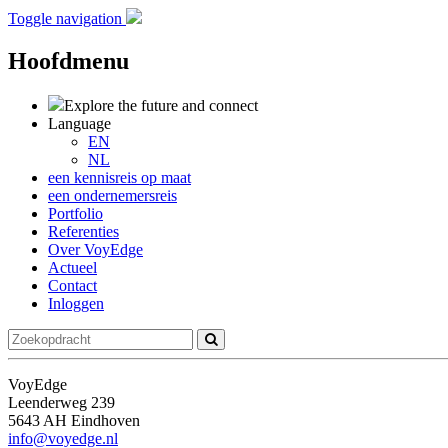
Toggle navigation
Hoofdmenu
Explore the future
and connect
Language
EN
NL
een kennisreis op maat
een ondernemersreis
Portfolio
Referenties
Over VoyEdge
Actueel
Contact
Inloggen
VoyEdge
Leenderweg 239
5643 AH Eindhoven
info@voyedge.nl