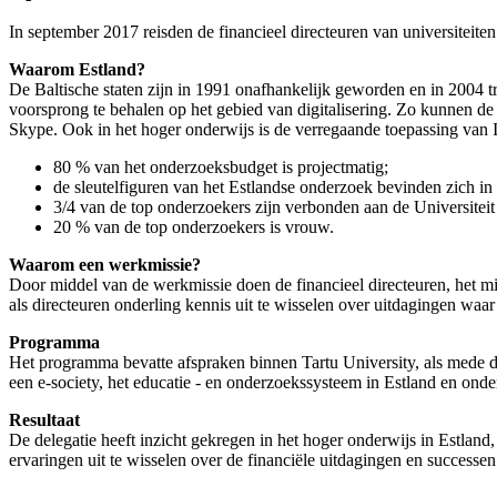
In september 2017 reisden de financieel directeuren van universiteite
Waarom Estland?
De Baltische staten zijn in 1991 onafhankelijk geworden en in 2004 t
voorsprong te behalen op het gebied van digitalisering. Zo kunnen de 
Skype. Ook in het hoger onderwijs is de verregaande toepassing van I
80 % van het onderzoeksbudget is projectmatig;
de sleutelfiguren van het Estlandse onderzoek bevinden zich in
3/4 van de top onderzoekers zijn verbonden aan de Universiteit
20 % van de top onderzoekers is vrouw.
Waarom een werkmissie?
Door middel van de werkmissie doen de financieel directeuren, het
als directeuren onderling kennis uit te wisselen over uitdagingen waar
Programma
Het programma bevatte afspraken binnen Tartu University, als mede de 
een e-society, het educatie - en onderzoekssysteem in Estland en o
Resultaat
De delegatie heeft inzicht gekregen in het hoger onderwijs in Estlan
ervaringen uit te wisselen over de financiële uitdagingen en successen 