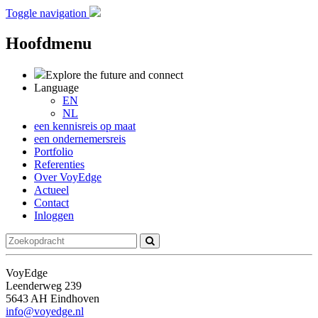
Toggle navigation
Hoofdmenu
Explore the future
and connect
Language
EN
NL
een kennisreis op maat
een ondernemersreis
Portfolio
Referenties
Over VoyEdge
Actueel
Contact
Inloggen
VoyEdge
Leenderweg 239
5643 AH Eindhoven
info@voyedge.nl